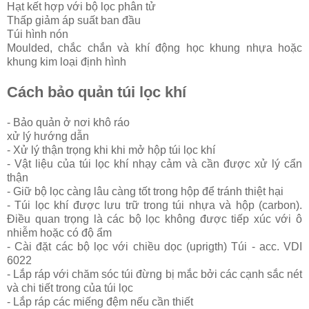
Hạt kết hợp với bộ lọc phân tử
Thấp giảm áp suất ban đầu
Túi hình nón
Moulded, chắc chắn và khí động học khung nhựa hoặc
khung kim loại định hình
Cách bảo quản túi lọc khí
- Bảo quản ở nơi khô ráo
xử lý hướng dẫn
- Xử lý thận trọng khi khi mở hộp túi lọc khí
- Vật liệu của túi lọc khí nhạy cảm và cần được xử lý cẩn
thận
- Giữ bộ lọc càng lâu càng tốt trong hộp để tránh thiệt hại
- Túi lọc khí được lưu trữ trong túi nhựa và hộp (carbon).
Điều quan trọng là các bộ lọc không được tiếp xúc với ô
nhiễm hoặc có độ ẩm
- Cài đặt các bộ lọc với chiều dọc (uprigth) Túi - acc. VDI
6022
- Lắp ráp với chăm sóc túi đừng bị mắc bởi các cạnh sắc nét
và chi tiết trong của túi lọc
- Lắp ráp các miếng đệm nếu cần thiết