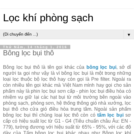
Lọc khí phòng sạch
▼
Thứ Năm, 14 tháng 1, 2016
Bông lọc bụi thô
Bông lọc bụi thô là tên gọi khác của
bông lọc bụi
, sở dỉ
người ta gọi như vậy là vì bông lọc bụi là một trong những
loại lọc thuộc bộ lọc thô hay còn gọi là Pre filter. Ngoài ra
còn nhiều tên gọi khác mà Việt Nam mình hay gọi cho sản
phẩm này là phin lọc bụi sơn cấp - phin lọc bụi điều hòa có
nhiệm vụ giữ lại các hạt bụi từ môi trường bên ngoài vào
phòng sạch, phòng sơn, hệ thống thông gió nhà xưởng, lọc
bụi thô cho cửa gió điều hòa trung tâm. Ngoài sản phẩm
bông lọc bụi thì chủng loại lọc thô còn có
tấm lọc bụi
sơ
cấp có hiệu suất lọc từ G1 - G4 (Tiêu chuẩn châu Âu: EN -
779), tường đương với hiệu suất từ 65% - 95%, với các độ
dày của Tấm bông lọc bụi khác nhau như Bông lọc khí