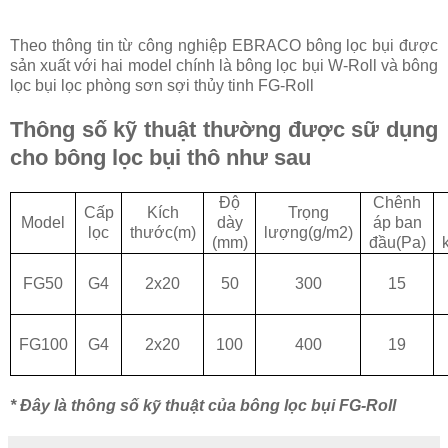
Theo thông tin từ công nghiệp EBRACO bông lọc bụi được
sản xuất với hai model chính là bông lọc bụi W-Roll và bông
lọc bụi lọc phòng sơn sợi thủy tinh FG-Roll
Thông số kỹ thuật thường được sữ dụng
cho bông lọc bụi thô như sau
Độ
Chênh
Cấp
Kích
Trọng
Model
dày
áp ban
lọc
thước(m)
lượng(g/m2)
(mm)
đầu(Pa)
FG50
G4
2x20
50
300
15
FG100
G4
2x20
100
400
19
* Đây là thông số kỹ thuật của bông lọc bụi FG-Roll