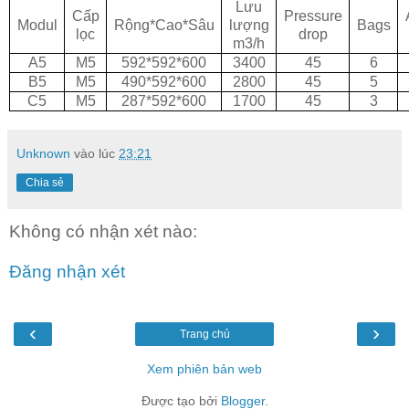
Lưu
Cấp
Pressure
Modul
Rộng*Cao*Sâu
lượng
Bags
lọc
drop
m3/h
A5
M5
592*592*600
3400
45
6
B5
M5
490*592*600
2800
45
5
C5
M5
287*592*600
1700
45
3
Unknown
vào lúc
23:21
Chia sẻ
Không có nhận xét nào:
Đăng nhận xét
‹
›
Trang chủ
Xem phiên bản web
Được tạo bởi
Blogger
.