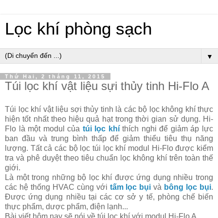
Lọc khí phòng sạch
▼
Thứ Hai, 2 tháng 11, 2015
Túi lọc khí vật liệu sựi thủy tinh Hi-Flo A
Túi lọc khí vật liệu sợi thủy tinh là các bộ lọc không khí thực
hiện tốt nhất theo hiệu quả hạt trong thời gian sử dụng. Hi-
Flo là một modul của
túi lọc khí
thích nghi để giảm áp lực
ban đầu và trung bình thấp để giảm thiểu tiêu thụ năng
lượng. Tất cả các bộ lọc túi lọc khí modul Hi-Flo được kiểm
tra và phê duyệt theo tiêu chuẩn lọc không khí trên toàn thế
giới.
Là một trong những bộ lọc khí được ứng dụng nhiều trong
các hệ thống HVAC cùng với
tấm lọc bụi
và
bông lọc bụi
.
Được ứng dụng nhiều tại các cơ sở y tế, phòng chế biến
thực phẩm, dược phẩm, điện lạnh...
Bài viết hôm nay sẽ nói về túi lọc khí với modul Hi-Flo A