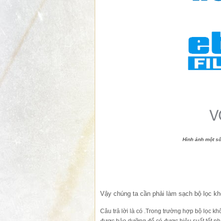
Hình ảnh một số 
Vậy chúng ta cần phải làm sạch bộ lọc k
Câu trả lời là có .Trong trường hợp bộ lọc khô
được bảo dưỡng để có được hiệu suất tốt nhấ