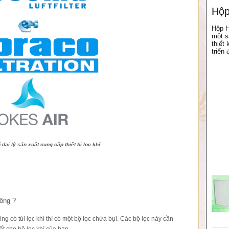
Hộp
Hộp H
một s
thiết
triển 
đại lý sản xuất cung cấp thiết bị lọc khí
hông ?
ng có túi lọc khí thì có một bộ lọc chứa bụi. Các bộ lọc này cần
t cho bộ lọc khí của bạn.