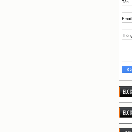
Tên
Emai
Thôn
BLOG
BLO