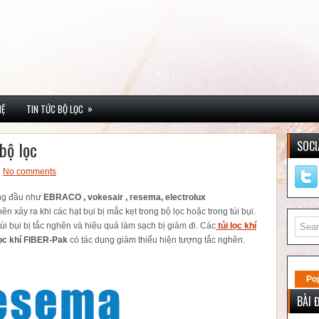
»
HỆ
TIN TỨC BỘ LỌC
bộ lọc
SOCI
No comments
hàng đầu như
EBRACO , vokesair , resema, electrolux
hẽn xảy ra khi các hạt bụi bị mắc kẹt trong bộ lọc hoặc trong túi bụi.
túi bụi bị tắc nghẽn và hiệu quả làm sạch bị giảm đi. Các
túi lọc khí
lọc khí FIBER-Pak
có tác dụng giảm thiểu hiện tượng tắc nghẽn.
Po
BÀI 