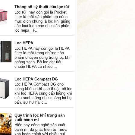
Thông số kỹ thuật của lọc túi
Lọc túi hay còn goi là Pocket
filter là một sản phẩm có cùng
mục đích chung là lọc khí giống
các loại lọc khác như sản phẩm
lọc hepa , F...
Lọc HEPA
Lọc HEPA hay còn gọi là HEPA
filter là một trong những sản
phẩm chuyên dùng trong lọc khí
phòng sạch. Bộ lọc đạt tiêu
chuẩn HEPA có nhiều ...
Lọc HEPA Compact DG
Lọc HEPA Compact DG cho
luồng không khí cao thuộc bộ lọc
khí lọc HEPA cung cấp luồng khí
siêu sạch cũng như chống lại bụi
bẩn, sự hư hại c...
Quy trình lọc khí trong sản
xuất bánh mì
Hiện nay công nghệ sản xuất
bánh mì đã phát triển tới mức
khá hoàn chỉnh với nhiều qui