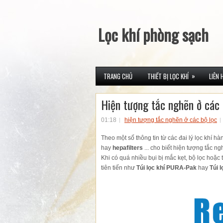
Lọc khí phòng sạch
»
TRANG CHỦ
THIẾT BỊ LỌC KHÍ
LIÊN 
Hiện tượng tắc nghẽn ở các 
01:18
hiện tượng tắc nghẽn ở các bộ lọc
Theo một số thông tin từ các đai lý lọc khí 
hay
hepafilters
... cho biết hiện tượng tắc ng
Khi có quá nhiều bụi bị mắc kẹt, bộ lọc hoặc 
tiên tiến như
Túi lọc khí PURA-Pak
hay
Túi 