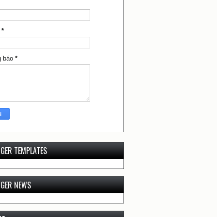
l
*
g báo
*
GER TEMPLATES
GGER NEWS