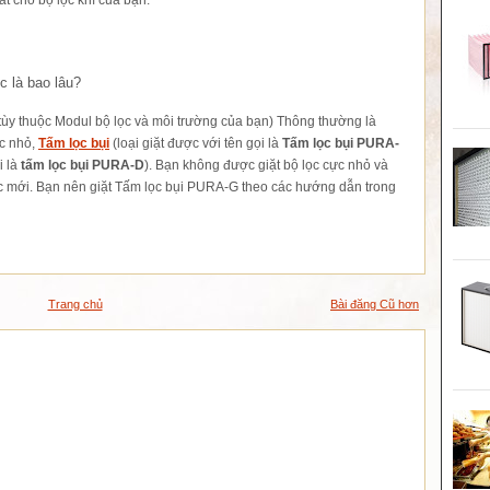
c là bao lâu?
 tùy thuộc Modul bộ lọc và môi trường của bạn) Thông thường là
ực nhỏ,
Tấm lọc bụi
(loại giặt được với tên gọi là
Tấm lọc bụi PURA-
i là
tấm lọc bụi PURA-D
). Bạn không được giặt bộ lọc cực nhỏ và
ọc mới. Bạn nên giặt Tấm lọc bụi PURA-G theo các hướng dẫn trong
Trang chủ
Bài đăng Cũ hơn